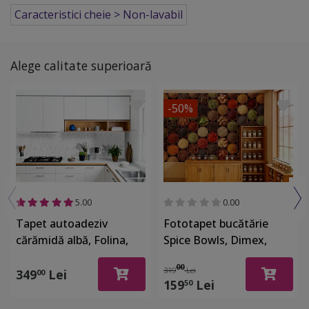
Caracteristici cheie > Non-lavabil
Alege calitate superioară
-50%
5.00
0.00
Tapet autoadeziv
Fototapet bucătărie
cărămidă albă, Folina,
Spice Bowls, Dimex,
pentru bucătărie, baie,
multicolor, 375x250 cm
00
319
Lei
balcon, hol, rolă de
349
Lei
00
159
Lei
50
130x250 cm