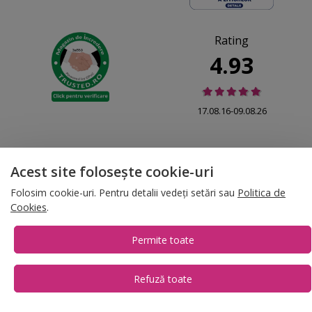
Rating
4.93
17.08.16-09.08.26
Acest site folosește cookie-uri
© 2026 Folina.ro | All Rights Reserved. Folina.ro |
Designed by Artvertising
Folosim cookie-uri. Pentru detalii vedeți setări sau
Politica de
•
Termene și condiții
•
Gestionează preferințe cookies
Cookies
.
T:
+4 0754.069.667
Permite toate
Refuză toate
1