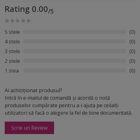
Rating 0.00
caută durabilitate, flexibilitate și posibilități multiple de
/5
personalizare în amenajările interioare.
5 stele
(0)
4 stele
(0)
3 stele
(0)
2 stele
(0)
1 stea
(0)
Ai achiziționat produsul?
Intră în e-mailul de comandă și acordă o notă
produselor cumpărate pentru a-i ajuta pe ceilalți
utilizatori să facă o alegere la fel de bine documentată.
Scrie un Review