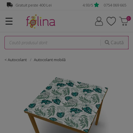
Gratuit peste 400 Lei
4.93/5
0754 069 665
☰
Caută
< Autocolant
Autocolant mobilă