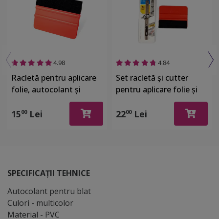
4.98
4.84
Racletă pentru aplicare
Set racletă şi cutter
folie, autocolant şi
pentru aplicare folie şi
stickere, din plastic cu o
autocolant
latură cu pâslă
15
Lei
22
Lei
00
00
SPECIFICAȚII TEHNICE
Autocolant pentru blat
Culori - multicolor
Material - PVC