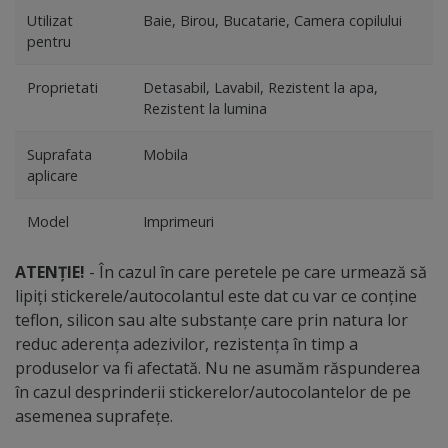
Utilizat
Baie, Birou, Bucatarie, Camera copilului
pentru
Proprietati
Detasabil, Lavabil, Rezistent la apa,
Rezistent la lumina
Suprafata
Mobila
aplicare
Model
Imprimeuri
ATENȚIE!
- În cazul în care peretele pe care urmează să
lipiți stickerele/autocolantul este dat cu var ce conține
teflon, silicon sau alte substanțe care prin natura lor
reduc aderența adezivilor, rezistența în timp a
produselor va fi afectată. Nu ne asumăm răspunderea
în cazul desprinderii stickerelor/autocolantelor de pe
asemenea suprafețe.