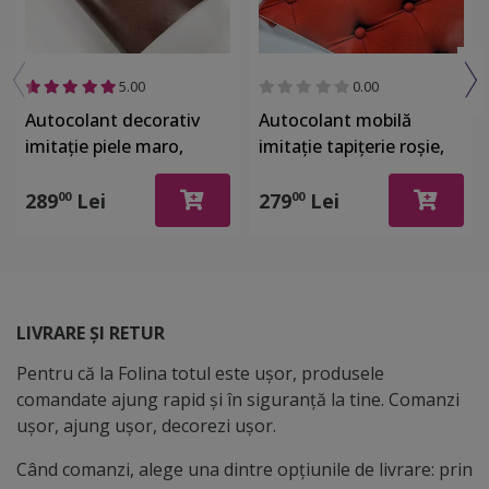
5.00
0.00
Autocolant decorativ
Autocolant mobilă
imitaţie piele maro,
imitaţie tapiţerie roşie,
Folina, rolă de 125x200
Dimex Chesterfield, rolă
cm, racleta inclusa
de 60x270 cm
289
Lei
279
Lei
00
00
LIVRARE ȘI RETUR
Pentru că la Folina totul este ușor, produsele
comandate ajung rapid și în siguranță la tine. Comanzi
ușor, ajung ușor, decorezi ușor.
Când comanzi, alege una dintre opțiunile de livrare: prin