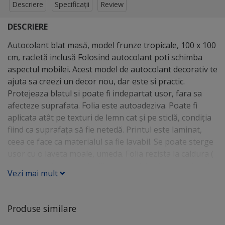
Descriere
Specificații
Review
DESCRIERE
Autocolant blat masă, model frunze tropicale, 100 x 100
cm, racletă inclusă Folosind autocolant poti schimba
aspectul mobilei. Acest model de autocolant decorativ te
ajuta sa creezi un decor nou, dar este si practic.
Protejeaza blatul si poate fi indepartat usor, fara sa
afecteze suprafata. Folia este autoadeziva. Poate fi
aplicata atât pe texturi de lemn cat și pe sticlă, condiția
fiind ca suprafața să fie netedă. Printul este laminat,
ceea ce face ca materialul sa fie lavabil. Se poate sterge
usor cu o laveta moale, umeda. Folia rezista la caldura (
temperaturi de pana la 70 grade celsius ) si la umiditate.
Vezi mai mult
Se pot pune pe folie cesti sau farfurii calde. Pentru
recipiente fierbinti ( oale, tigai), recomandam sa folositi
un suport. Are o grosime de 130 microni. Folia se poate
Produse similare
tăia uşor la dimensiunea/forma blatului folosind un