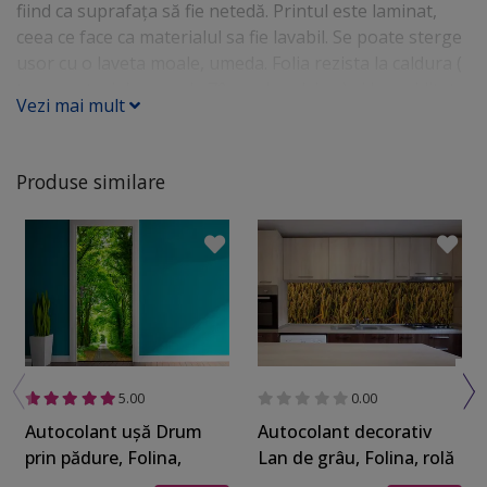
fiind ca suprafața să fie netedă. Printul este laminat,
ceea ce face ca materialul sa fie lavabil. Se poate sterge
usor cu o laveta moale, umeda. Folia rezista la caldura (
temperaturi de pana la 70 grade celsius ) si la umiditate.
Vezi mai mult
Se pot pune pe folie cesti sau farfurii calde. Pentru
recipiente fierbinti ( oale, tigai), recomandam sa folositi
un suport. Are o grosime de 130 microni. Dimensiuni
Produse similare
rola - 100x100 cm
5.00
0.00
Autocolant uşă Drum
Autocolant decorativ
prin pădure, Folina,
Lan de grâu, Folina, rolă
culoare verde, 92x205
de 80x350 cm