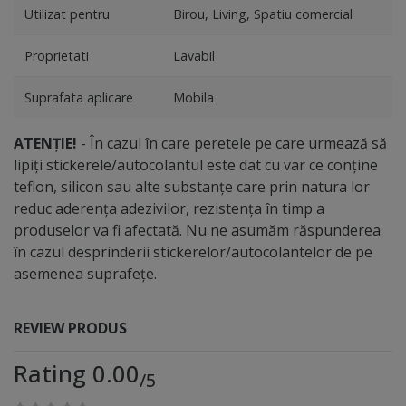
Utilizat pentru
Birou, Living, Spatiu comercial
Proprietati
Lavabil
Suprafata aplicare
Mobila
ATENȚIE!
- În cazul în care peretele pe care urmează să
lipiți stickerele/autocolantul este dat cu var ce conține
teflon, silicon sau alte substanțe care prin natura lor
reduc aderența adezivilor, rezistența în timp a
produselor va fi afectată. Nu ne asumăm răspunderea
în cazul desprinderii stickerelor/autocolantelor de pe
asemenea suprafețe.
REVIEW PRODUS
Rating 0.00
/5