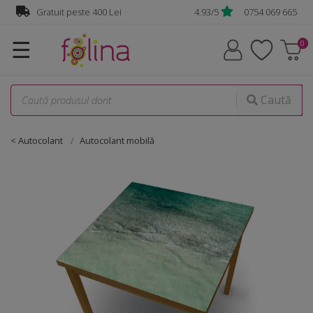
Gratuit peste 400 Lei
4.93/5
0754 069 665
☰
Caută
< Autocolant
Autocolant mobilă