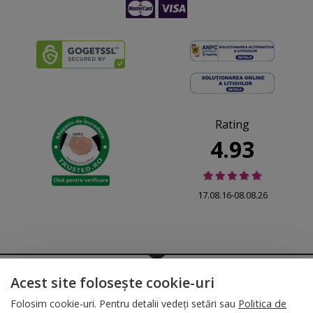
Rating
4.93
17.08.16-08.08.26
© 2026 Folina.ro | All Rights Reserved. Folina.ro |
Designed by Artvertising
Acest site folosește cookie-uri
•
Termene și condiții
•
Gestionează preferințe cookies
Folosim cookie-uri. Pentru detalii vedeți setări sau
Politica de