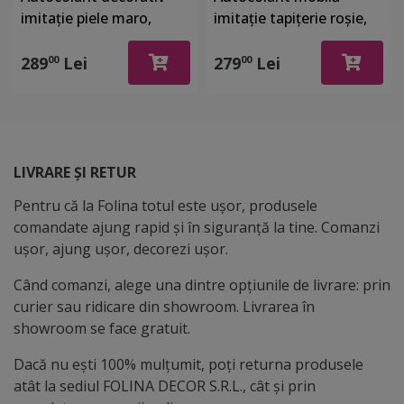
imitaţie piele maro,
imitaţie tapiţerie roşie,
Folina, rolă de 125x200
Dimex Chesterfield, rolă
cm, racleta inclusa
de 60x270 cm
289
Lei
279
Lei
00
00
LIVRARE ȘI RETUR
Pentru că la Folina totul este ușor, produsele
comandate ajung rapid și în siguranță la tine. Comanzi
ușor, ajung ușor, decorezi ușor.
Când comanzi, alege una dintre opțiunile de livrare: prin
curier sau ridicare din showroom. Livrarea în
showroom se face gratuit.
Dacă nu ești 100% mulțumit, poți returna produsele
atât la sediul FOLINA DECOR S.R.L., cât și prin