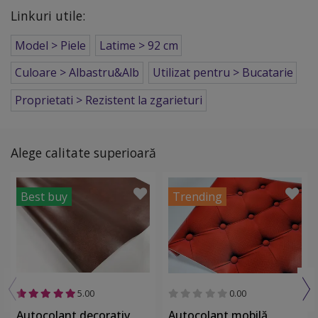
Linkuri utile:
Model > Piele
Latime > 92 cm
Culoare > Albastru&Alb
Utilizat pentru > Bucatarie
Proprietati > Rezistent la zgarieturi
Alege calitate superioară
Best buy
Trending
5.00
0.00
Autocolant decorativ
Autocolant mobilă