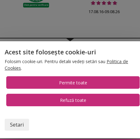
17.08.16-09.08.26
© 2026 Folina.ro | All Rights Reserved. Folina.ro |
Designed by Artvertising
Acest site folosește cookie-uri
•
Termene și condiții
•
Gestionează preferințe cookies
Folosim cookie-uri. Pentru detalii vedeți setări sau
Politica de
T:
+4 0754.069.667
Cookies
.
Permite toate
Refuză toate
1
Setari