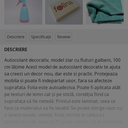
Descriere
Specificații
Review
DESCRIERE
Autocolant decorativ, model ziar cu fluturi galbeni, 100
cm lățime Acest model de autocolant decorativ te ajuta
sa creezi un decor nou, dar este si practic. Protejeaza
mobila si poate fi indepartat usor, fara sa afecteze
suprafata. Folia este autoadeziva. Poate fi aplicata atât
pe texturi de lemn cat și pe sticlă, condiția fiind ca
suprafața să fie netedă. Printul este laminat, ceea ce
face ca materialul sa fie lavabil. Se poate sterge usor cu
o laveta moale, umeda. Folia rezista la caldura (
temperaturi de pana la 70 grade celsius ) si la umiditate.