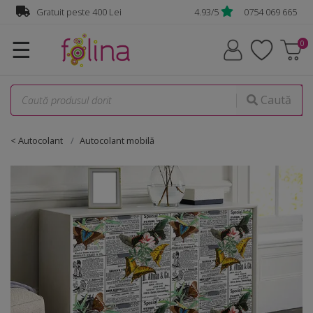
Gratuit peste 400 Lei
4.93/5
0754 069 665
☰
Caută
< Autocolant
Autocolant mobilă