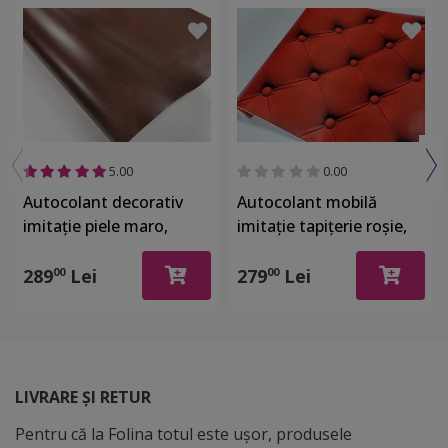
5.00
0.00
Autocolant decorativ
Autocolant mobilă
imitaţie piele maro,
imitaţie tapiţerie roşie,
Folina, rolă de 125x200
Dimex Chesterfield, rolă
cm, racleta inclusa
de 60x270 cm
289
Lei
279
Lei
00
00
LIVRARE ȘI RETUR
Pentru că la Folina totul este ușor, produsele