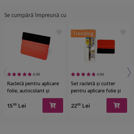
Se cumpără împreună cu
Trending
4.98
4.84
Racletă pentru aplicare
Set racletă şi cutter
folie, autocolant şi
pentru aplicare folie şi
stickere, din plastic cu o
autocolant
latură cu pâslă
15
Lei
22
Lei
00
00