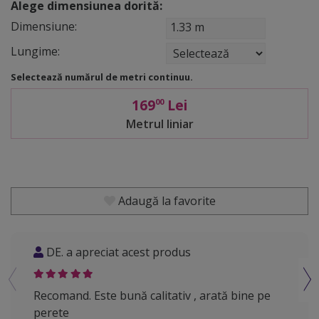
Alege dimensiunea dorită:
Dimensiune:
1.33 m
Lungime:
Selectează numărul de metri continuu.
169
Lei
00
Metrul liniar
Adaugă la favorite
DE. a apreciat acest produs
RV.
Recomand. Este bună calitativ , arată bine pe
Când 
perete
buge