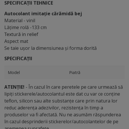
SPECIFICAȚII TEHNICE
Autocolant imitaţie cărămidă bej
Material - vinil
Lăţime rolă -133 cm
Textură in relief
Aspect mat
Se taie uşor la dimensiunea şi forma dorită
SPECIFICAȚII
Model
Piatră
ATENȚIE!
- În cazul în care peretele pe care urmează să
lipiți stickerele/autocolantul este dat cu var ce conține
teflon, silicon sau alte substanțe care prin natura lor
reduc aderența adezivilor, rezistența în timp a
produselor va fi afectată. Nu ne asumăm răspunderea
în cazul desprinderii stickerelor/autocolantelor de pe
asemenea suprafețe.