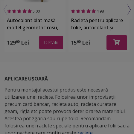
5.00
4.98
Autocolant blat masă
Racletă pentru aplicare
model geometric rosu,
folie, autocolant şi
100 x 100 cm, racletă
stickere, din plastic cu o
inclusă
latură cu pâslă
129
Lei
15
Lei
00
00
Detalii
APLICARE UȘOARĂ
Pentru montajul acestui produs este necesară
utilizarea unei raclete. Folosirea unor improvizații
precum card bancar, racleta auto, racleta curatare
geam, rigla etc poate provoca deteriorarea materialul.
Acestea pot zgâria sau rupe folia. Recomandam
folosirea unei raclete speciale pentru aplicare folii sau a
unor pachete care contin aceste
raclete