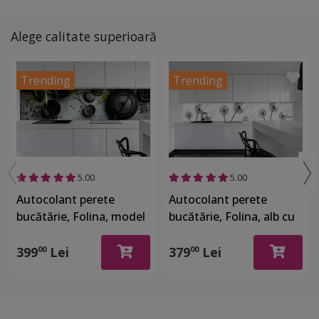
Alege calitate superioară
Trending
Trending
5.00
5.00
Autocolant perete
Autocolant perete
bucătărie, Folina, model
bucătărie, Folina, alb cu
ceainice, rolă de 80x320
păpădii, rolă de 80x400
cm
cm, cu racletă şi cutter
399
Lei
379
Lei
00
00
incluse