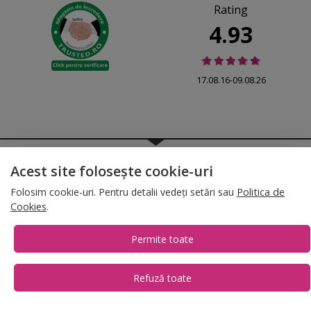
Rating
4.93
17.08.16-09.08.26
© 2026 Folina.ro | All Rights Reserved. Folina.ro |
Designed by Artvertising
Acest site folosește cookie-uri
•
Termene și condiții
•
Gestionează preferințe cookies
Folosim cookie-uri. Pentru detalii vedeți setări sau
Politica de
T:
+4 0754.069.667
Cookies
.
Permite toate
Refuză toate
1