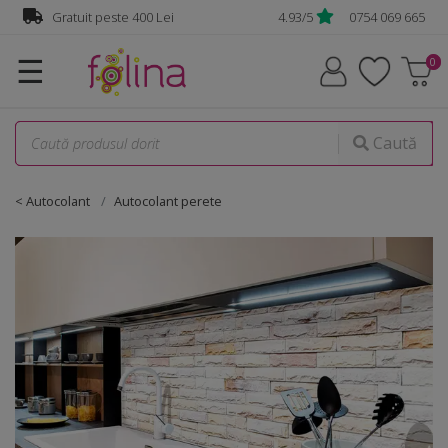
Gratuit peste 400 Lei
4.93/5
0754 069 665
☰
Caută
< Autocolant
Autocolant perete