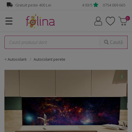
Gratuit peste 400 Lei
4.93/5
0754 069 665
☰
Caută
< Autocolant
Autocolant perete