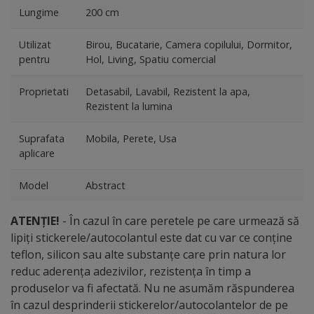
Lungime
200 cm
Utilizat
Birou, Bucatarie, Camera copilului, Dormitor,
pentru
Hol, Living, Spatiu comercial
Proprietati
Detasabil, Lavabil, Rezistent la apa,
Rezistent la lumina
Suprafata
Mobila, Perete, Usa
aplicare
Model
Abstract
ATENȚIE!
- În cazul în care peretele pe care urmează să
lipiți stickerele/autocolantul este dat cu var ce conține
teflon, silicon sau alte substanțe care prin natura lor
reduc aderența adezivilor, rezistența în timp a
produselor va fi afectată. Nu ne asumăm răspunderea
în cazul desprinderii stickerelor/autocolantelor de pe