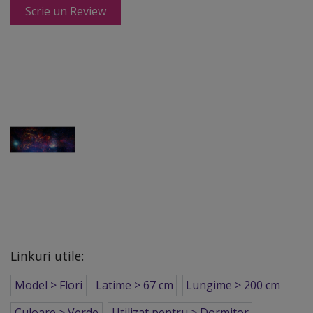
Scrie un Review
Linkuri utile:
Model > Flori
Latime > 67 cm
Lungime > 200 cm
Culoare > Verde
Utilizat pentru > Dormitor