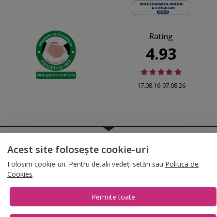
Rating
4.93
17.08.16-07.08.26
© 2026 Folina.ro | All Rights Reserved. Folina.ro |
Designed by Artvertising
Acest site folosește cookie-uri
•
Termene și condiții
•
Gestionează preferințe cookies
Folosim cookie-uri. Pentru detalii vedeți setări sau
Politica de
T:
+4 0754.069.667
Cookies
.
Permite toate