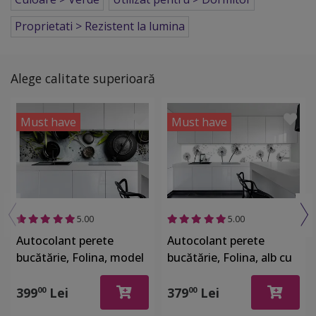
Proprietati > Rezistent la lumina
Alege calitate superioară
Must have
Must have
5.00
5.00
Autocolant perete
Autocolant perete
bucătărie, Folina, model
bucătărie, Folina, alb cu
ceainice, rolă de 80x320
păpădii, rolă de 80x400
cm
cm, cu racletă şi cutter
399
Lei
379
Lei
00
00
incluse