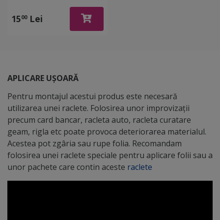
stickere, din plastic cu o
latură cu pâslă
15
Lei
00
APLICARE UȘOARĂ
Pentru montajul acestui produs este necesară
utilizarea unei raclete. Folosirea unor improvizații
precum card bancar, racleta auto, racleta curatare
geam, rigla etc poate provoca deteriorarea materialul.
Acestea pot zgâria sau rupe folia. Recomandam
folosirea unei raclete speciale pentru aplicare folii sau a
unor pachete care contin aceste
raclete