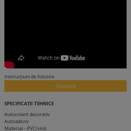
Instrucțiuni de folosire
Descarcă
SPECIFICAȚII TEHNICE
Autocolant decorativ
Autoadeziv
Material - PVC/vinil