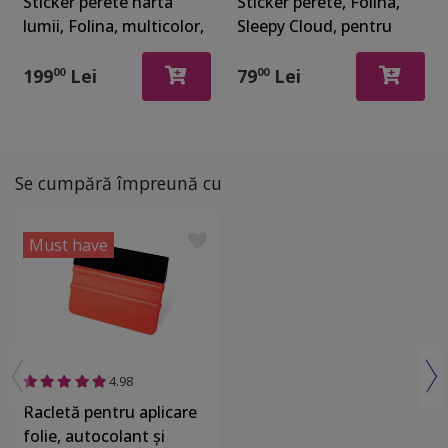
Sticker perete harta
Sticker perete, Folina,
lumii, Folina, multicolor,
Sleepy Cloud, pentru
145x70 cm
copii, racletă de aplicare
inclusă.
199
Lei
79
Lei
00
00
Se cumpără împreună cu
Must have
4.98
Racletă pentru aplicare
folie, autocolant şi