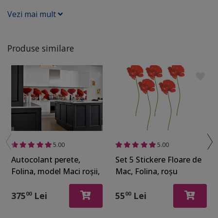
Vezi mai mult
Produse similare
5.00
5.00
Autocolant perete,
Set 5 Stickere Floare de
Folina, model Maci roşii,
Mac, Folina, roşu
dimensiune autocolant
80x400 cm, laminare
375
Lei
55
Lei
00
00
lucioasă, racletă inclusă