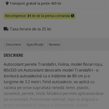
Transport gratuit la peste 400 lei
Recompense:
31
lei de la prima comanda
Taxa livrare de la 25 lei
Descriere
Specificații
Review
DESCRIERE
Autocolant perete Trandafiri, Folina, model floral roşu,
80x320 cm Autocolant decorativ model Trandafiri - o
bordură autoadezivă cu o înălţime de 80 cm şi o
lungime de 3.2 metri. Fiind autoadeziv, se aplică cu
racleta pe orice suprafaţă netedă: lemn, plastic,
ceramică, perete, sticlă. Modelul permite aplicarea doar
pe orizontală. Printul este laminat, fapt ce asigură o
bună rezistenţă în timp şi o întreţinere uşoară.