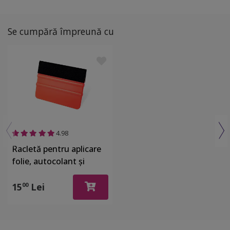
Se cumpără împreună cu
4.98
Racletă pentru aplicare
folie, autocolant şi
stickere, din plastic cu o
latură cu pâslă
15
Lei
00