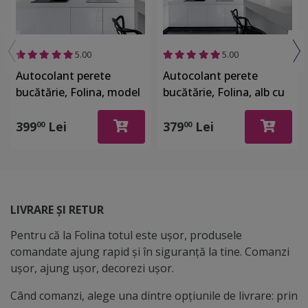
5.00
5.00
Autocolant perete
Autocolant perete
bucătărie, Folina, model
bucătărie, Folina, alb cu
ceainice, rolă de 80x320
păpădii, rolă de 80x400
cm
cm, cu racletă şi cutter
399
Lei
379
Lei
00
00
incluse
LIVRARE ȘI RETUR
Pentru că la Folina totul este ușor, produsele
comandate ajung rapid și în siguranță la tine. Comanzi
ușor, ajung ușor, decorezi ușor.
Când comanzi, alege una dintre opțiunile de livrare: prin