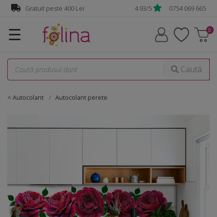
Gratuit peste 400 Lei
4.93/5
0754 069 665
☰
Caută
< Autocolant
Autocolant perete