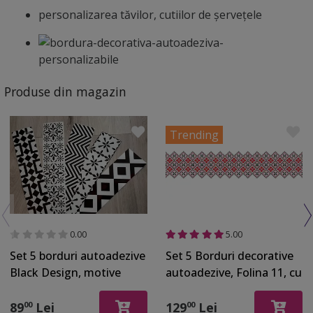
personalizarea tăvilor, cutiilor de șervețele
Produse din magazin
Trending
0.00
5.00
Set 5 borduri autoadezive
Set 5 Borduri decorative
Black Design, motive
autoadezive, Folina 11, cu
geometrice negre, role de
motive tradiţionale
10x100
româneşti, role de 20x100
89
Lei
129
Lei
00
00