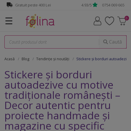
Gratuit peste 400 Lei
4.93/5
0754 069 665
☰
Caută
Acasă
Blog
Tendințe și noutăți
Stickere și borduri autoadeziv
Stickere și borduri
autoadezive cu motive
tradiționale românești –
Decor autentic pentru
proiecte handmade și
magazine cu specific