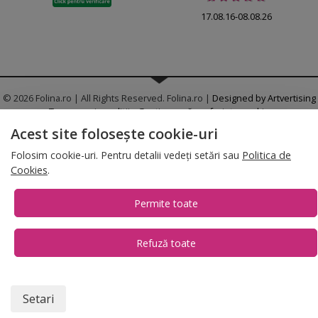
17.08.16-08.08.26
© 2026 Folina.ro | All Rights Reserved. Folina.ro |
Designed by Artvertising
•
Termene și condiții
•
Gestionează preferințe cookies
Acest site folosește cookie-uri
T:
+4 0754.069.667
Folosim cookie-uri. Pentru detalii vedeți setări sau
Politica de
Cookies
.
Permite toate
Refuză toate
1
Setari