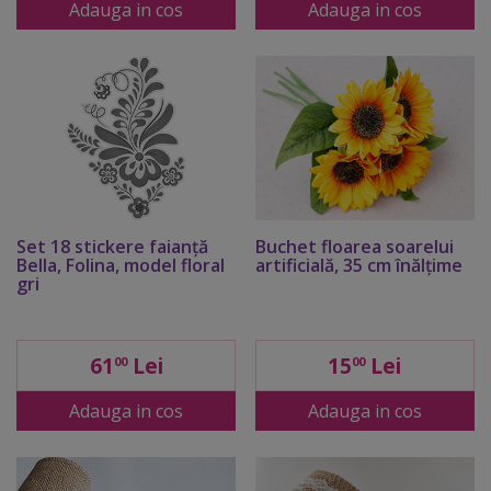
Adauga in cos
Adauga in cos
Set 18 stickere faianţă
Buchet floarea soarelui
Bella, Folina, model floral
artificială, 35 cm înălţime
gri
61
Lei
15
Lei
00
00
Adauga in cos
Adauga in cos