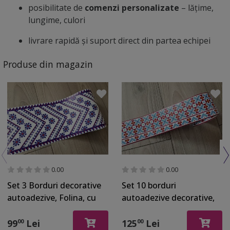
posibilitate de
comenzi personalizate
– lățime,
lungime, culori
livrare rapidă și suport direct din partea echipei
Produse din magazin
0.00
0.00
Set 3 Borduri decorative
Set 10 borduri
autoadezive, Folina, cu
autoadezive decorative,
motive tradiţionale
cu motive tradiţionale
româneşti albastre, role
româneşti, Folina08 ,
99
Lei
125
Lei
00
00