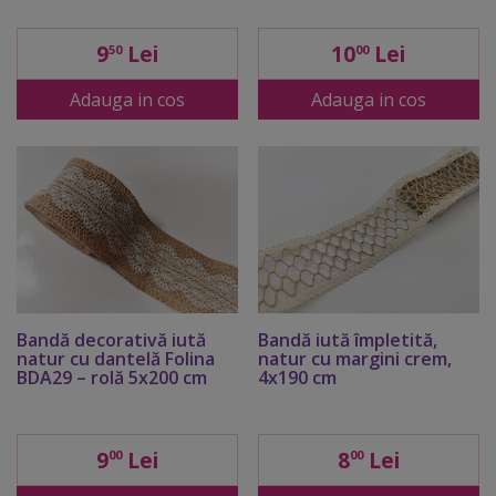
9
Lei
10
Lei
50
00
Adauga in cos
Adauga in cos
Bandă decorativă iută
Bandă iută împletită,
natur cu dantelă Folina
natur cu margini crem,
BDA29 – rolă 5x200 cm
4x190 cm
9
Lei
8
Lei
00
00