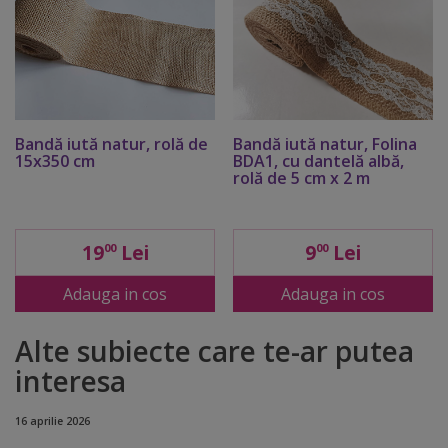
Bandă iută natur, rolă de
Bandă iută natur, Folina
15x350 cm
BDA1, cu dantelă albă,
rolă de 5 cm x 2 m
19
Lei
9
Lei
00
00
Adauga in cos
Adauga in cos
Alte subiecte care te-ar putea
interesa
16 aprilie 2026