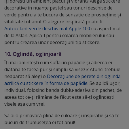
Îți dorești un ambient plăcut și vibrant? Alege stickere
decorative în nuanțe pastel sau tonuri deschise de
verde pentru a te bucura de senzație de prospețime și
vitalitate tot anul. O alegere inspirată poate fi
Autocolant verde deschis mat Apple 100
cu aspect mat
de la Aslan. Aplică-l pentru colarea mobilierului sau
pentru crearea unor decorațiuni tip stickere.
10. Oglindă, oglinjoară
Îți mai amintești cum suflai în păpădie și adierea ei
diafană te făcea pur și simplu să visezi? Atunci trebuie
neapărat să alegi o
Decorațiune de perete din oglindă
acrilică cu stickere în formă de păpădie
. Se aplică ușor,
individual, folosind banda dublu-adezivă din pachet, de
aceea tot ce-ți rămâne de făcut este să-ți oglindești
visele așa cum vrei.
Să ai o primăvară plină de culoare și inspirație și să te
bucuri de frumusețea ei tot anul!