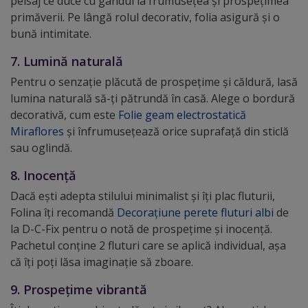
peisaj ce duce cu gândul la frumusețea și prospețimea
primăverii. Pe lângă rolul decorativ, folia asigură și o
bună intimitate.
7. Lumină naturală
Pentru o senzație plăcută de prospețime și căldură, lasă
lumina naturală să-ți pătrundă în casă. Alege o bordură
decorativă, cum este
Folie geam electrostatică
Miraflores
și înfrumuseţează orice suprafaţă din sticlă
sau oglindă.
8. Inocență
Dacă ești adepta stilului minimalist și îți plac fluturii,
Folina îți recomandă
Decorațiune perete fluturi albi
de
la D-C-Fix pentru o notă de prospețime și inocență.
Pachetul conține 2 fluturi care se aplică individual, așa
că îți poți lăsa imaginație să zboare.
9. Prospețime vibrantă