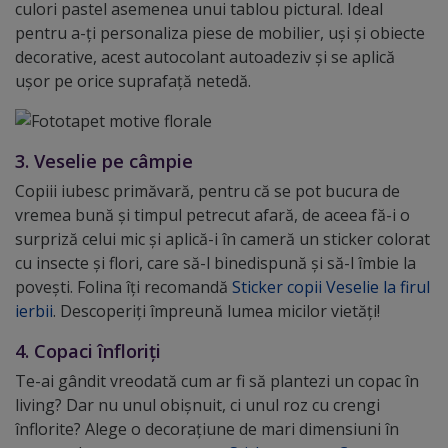
culori pastel asemenea unui tablou pictural. Ideal
pentru a-ți personaliza piese de mobilier, uși și obiecte
decorative, acest autocolant autoadeziv și se aplică
ușor pe orice suprafață netedă.
3. Veselie pe câmpie
Copiii iubesc primăvară, pentru că se pot bucura de
vremea bună și timpul petrecut afară, de aceea fă-i o
surpriză celui mic și aplică-i în cameră un sticker colorat
cu insecte și flori, care să-l binedispună și să-l îmbie la
povești. Folina îți recomandă
Sticker copii Veselie la firul
ierbii
. Descoperiți împreună lumea micilor vietăți!
4. Copaci înfloriți
Te-ai gândit vreodată cum ar fi să plantezi un copac în
living? Dar nu unul obișnuit, ci unul roz cu crengi
înflorite? Alege o decorațiune de mari dimensiuni în