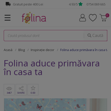
Gratuit peste 400 Lei
4.93/5
0754 069 665
☰
Caută
Acasă
Blog
Inspirație decor
Folina aduce primăvara în casa ta
Folina aduce primăvara
în casa ta
3467
SHARE
0.00