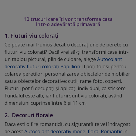
10 trucuri care îți vor transforma casa
într-o adevărată primăvară
1. Fluturi viu colorați
Ce poate mai frumos decât o decorațiune de perete cu
fluturi viu colorați? Dacă vrei să-ți transformi casa într-
un tablou pictural, plin de culoare, alege
Autocolant
decorativ fluturi colorați Papillion
. Îl poți folosi pentru
colarea pereților, personalizarea obiectelor de mobilier
sau a obiectelor decorative: cutii, rame foto, coperți.
Fluturii pot fi decupați și aplicați individual, ca stickere.
Fundalul este alb, iar fluturii sunt viu colorați, având
dimensiuni cuprinse între 6 și 11 cm.
2. Decoruri florale
Dacă ești o fire romantică, cu siguranță te vei îndrăgosti
de acest
Autocolant decorativ model floral Romantic
în