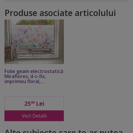
Produse asociate articolului
Folie geam electrostatică
Miraflores, d-c-fix,
imprimeu floral,
multicolor, lățime 45 cm
25
Lei
00
Vezi Detalii
Alte subiecte care te-ar putea