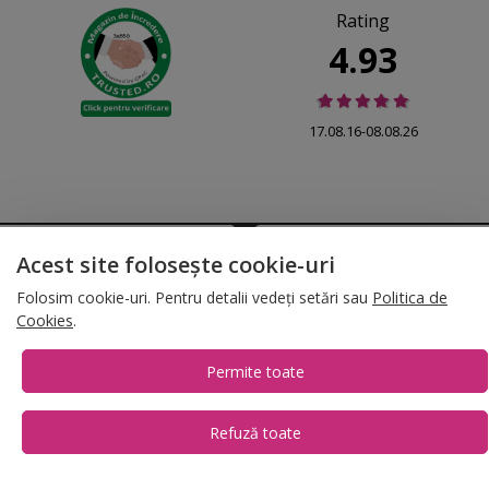
Rating
4.93
17.08.16-08.08.26
© 2026 Folina.ro | All Rights Reserved. Folina.ro |
Designed by Artvertising
Acest site folosește cookie-uri
•
Termene și condiții
•
Gestionează preferințe cookies
Folosim cookie-uri. Pentru detalii vedeți setări sau
Politica de
T:
+4 0754.069.667
Cookies
.
Permite toate
Refuză toate
1