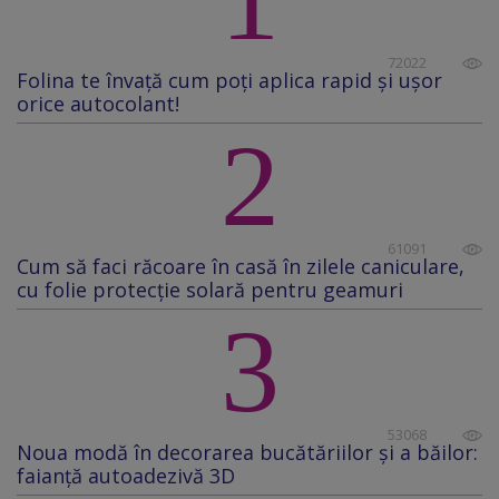
72022
Folina te învață cum poți aplica rapid și ușor
orice autocolant!
2
61091
Cum să faci răcoare în casă în zilele caniculare,
cu folie protecţie solară pentru geamuri
3
53068
Noua modă în decorarea bucătăriilor și a băilor:
faianță autoadezivă 3D