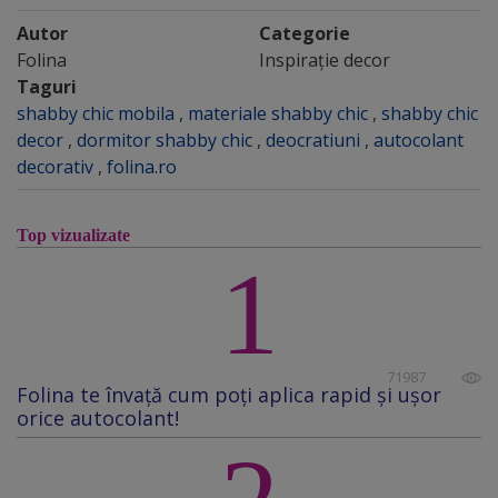
Autor
Categorie
Folina
Inspirație decor
Taguri
shabby chic mobila
,
materiale shabby chic
,
shabby chic
decor
,
dormitor shabby chic
,
deocratiuni
,
autocolant
decorativ
,
folina.ro
Top vizualizate
1
71987
Folina te învață cum poți aplica rapid și ușor
orice autocolant!