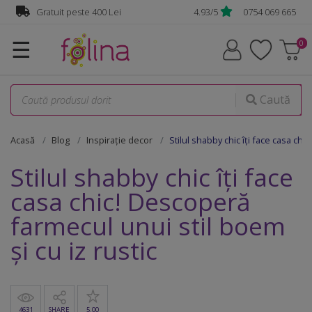
Gratuit peste 400 Lei
4.93/5
0754 069 665
☰
Caută
Acasă
Blog
Inspirație decor
Stilul shabby chic îți face casa chi
Stilul shabby chic îți face
casa chic! Descoperă
farmecul unui stil boem
și cu iz rustic
4631
SHARE
5.00