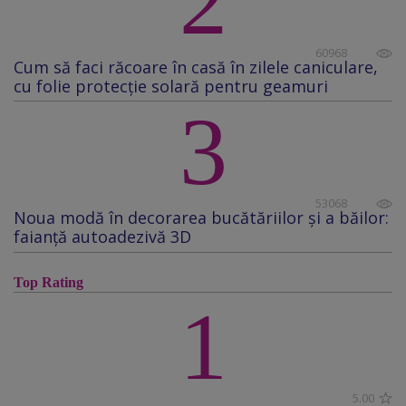
2
60968
Cum să faci răcoare în casă în zilele caniculare,
cu folie protecţie solară pentru geamuri
3
53068
Noua modă în decorarea bucătăriilor și a băilor:
faianță autoadezivă 3D
Top Rating
1
5.00