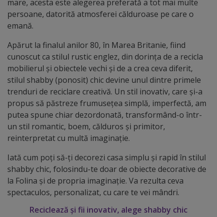
mare, acesta este alegerea preferată a tot mai multe
persoane, datorită atmosferei călduroase pe care o
emană.
Apărut la finalul anilor 80, în Marea Britanie, fiind
cunoscut ca stilul rustic englez, din dorința de a recicla
mobilierul și obiectele vechi și de a crea ceva diferit,
stilul shabby (ponosit) chic devine unul dintre primele
trenduri de reciclare creativă. Un stil inovativ, care și-a
propus să păstreze frumusețea simplă, imperfectă, am
putea spune chiar dezordonată, transformând-o într-
un stil romantic, boem, călduros și primitor,
reinterpretat cu multă imaginație.
Iată cum poți să-ți decorezi casa simplu și rapid în stilul
shabby chic, folosindu-te doar de obiecte decorative de
la Folina și de propria imaginație. Va rezulta ceva
spectaculos, personalizat, cu care te vei mândri.
Reciclează și fii inovativ, alege shabby chic