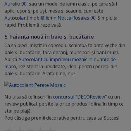
Aurelio 90
, sau un model de lemn clasic, pe care să-l
aplici ușor și pe uși, mese și scaune, cum este
Autocolant mobilă lemn Nocce Rosales 90
. Simplu și
rapid. Problemă rezolvată.
5. Faianță nouă în baie și bucătărie
Ca să pleci liniștit în concediu schimbă faianța veche din
baie și bucătărie, fără deranj, muncitori și bani mulți.
Aplică
Autocolant cu imprimeu mozaic în nuanțe de
maro
, rezistent la umiditate, ideal pentru pereții din
baie și bucătărie. Arată bine, nu?
Nu uita să te înscrii în
concursul ”DECOReview”
cu un
review publicat pe site la orice produs Folina în timp ce
stai pe plajă.
Poți câștiga premii decorative pentru casa ta. Succes!