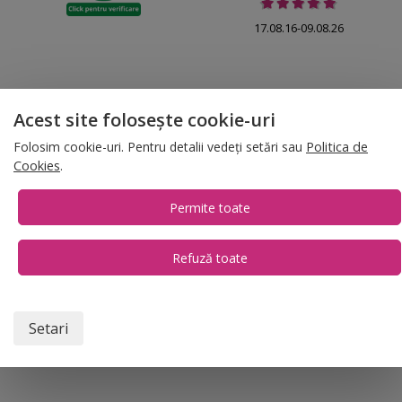
17.08.16-09.08.26
Acest site folosește cookie-uri
© 2026 Folina.ro | All Rights Reserved. Folina.ro |
Designed by Artvertising
Folosim cookie-uri. Pentru detalii vedeți setări sau
Politica de
•
Termene și condiții
•
Gestionează preferințe cookies
Cookies
.
T:
+4 0754.069.667
Permite toate
Refuză toate
1
Setari