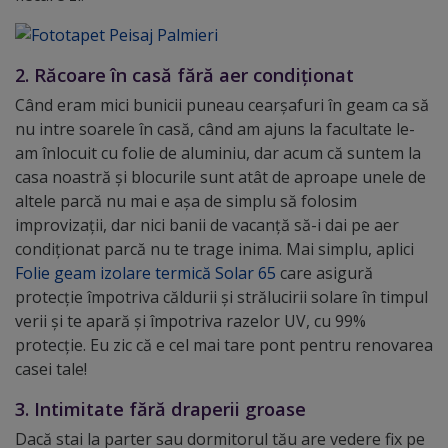
2. Răcoare în casă fără aer condiționat
Când eram mici bunicii puneau cearșafuri în geam ca să
nu intre soarele în casă, când am ajuns la facultate le-
am înlocuit cu folie de aluminiu, dar acum că suntem la
casa noastră și blocurile sunt atât de aproape unele de
altele parcă nu mai e așa de simplu să folosim
improvizații, dar nici banii de vacanță să-i dai pe aer
condiționat parcă nu te trage inima. Mai simplu, aplici
Folie geam izolare termică Solar 65
care asigură
protecţie împotriva căldurii şi strălucirii solare în timpul
verii şi te apară și împotriva razelor UV, cu 99%
protecție. Eu zic că e cel mai tare pont pentru renovarea
casei tale!
3. Intimitate fără draperii groase
Dacă stai la parter sau dormitorul tău are vedere fix pe