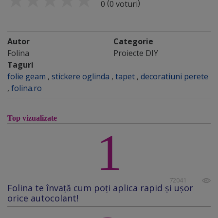
(
)
0
0 voturi
Autor
Categorie
Folina
Proiecte DIY
Taguri
folie geam
,
stickere oglinda
,
tapet
,
decoratiuni perete
,
folina.ro
Top vizualizate
1
72041
Folina te învață cum poți aplica rapid și ușor
orice autocolant!