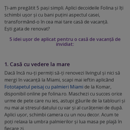
Ți-am pregătit 5 pași simpli. Aplici decoideile Folina și îți
schimbi ușor și cu bani puțini aspectul casei,
transformând-o în cea mai tare casă de vacanță.
Ești gata de renovat?
5 idei ușor de aplicat pentru o casă de vacanță de
invidiat:
1. Casă cu vedere la mare
Dacă încă nu-ți permiți să-ți renovezi livingul și nici să
mergi în vacanță la Miami, scapi mai ieftin aplicând
Fototapetul peisaj cu palmieri Miami
de la Komar,
disponibil online pe folina.ro. Maschezi cu succes orice
urme de pete care nu ies, astupi găurile de la tablouri și
nu mai ai stresul datului cu var și al curățeniei de după.
Aplici ușor, schimbi camera cu un nou decor. Acum te
poți relaxa la umbra palmierilor și lua masa pe plajă în
fiecare zi.