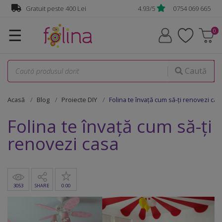
Gratuit peste 400 Lei
4.93/5
0754 069 665
☰
Caută
Acasă
Blog
Proiecte DIY
Folina te învață cum să-ți renovezi cas
Folina te învață cum să-ți
renovezi casa
3053
SHARE
0.00