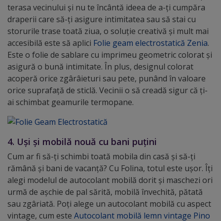
terasa vecinului și nu te încântă ideea de a-ți cumpăra
draperii care să-ți asigure intimitatea sau să stai cu
storurile trase toată ziua, o soluție creativă și mult mai
accesibilă este să aplici
Folie geam electrostatică Zenia
.
Este o folie de sablare cu imprimeu geometric colorat și
asigură o bună intimitate. În plus, designul colorat
acoperă orice zgârâieturi sau pete, punând în valoare
orice suprafață de sticlă. Vecinii o să creadă sigur că ți-
ai schimbat geamurile termopane.
4. Uși și mobilă nouă cu bani puțini
Cum ar fi să-ți schimbi toată mobila din casă și să-ți
rămână și bani de vacanță? Cu Folina, totul este ușor. Îți
alegi modelul de autocolant mobilă dorit și maschezi ori
urmă de așchie de pal sărită, mobilă învechită, pătată
sau zgâriată. Poți alege un autocolant mobilă cu aspect
vintage, cum este
Autocolant mobilă lemn vintage Pino