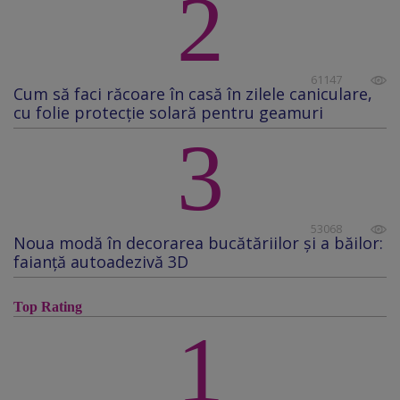
2
61147
Cum să faci răcoare în casă în zilele caniculare,
cu folie protecţie solară pentru geamuri
3
53068
Noua modă în decorarea bucătăriilor și a băilor:
faianță autoadezivă 3D
Top Rating
1