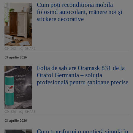
Cum poți recondiționa mobila
folosind autocolant, mânere noi și
stickere decorative
562
SHARE
09 aprilie 2026
Folia de sablare Oramask 831 de la
Orafol Germania – soluția
profesională pentru șabloane precise
526
SHARE
03 aprilie 2026
Cum transformi o noptieră simplă în