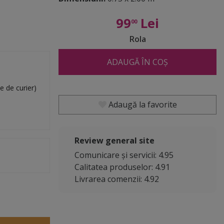
99
Lei
00
Rola
ADAUGĂ ÎN COȘ
e de curier)
Adaugă la favorite
Review general site
Comunicare și servicii: 4.95
Calitatea produselor: 4.91
Livrarea comenzii: 4.92