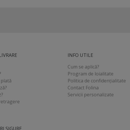
LIVRARE
INFO UTILE
Cum se aplică?
?
Program de loialitate
 plată
Politica de confidențialitate
ază?
Contact Folina
z?
Servicii personalizate
retragere
I SIGURE