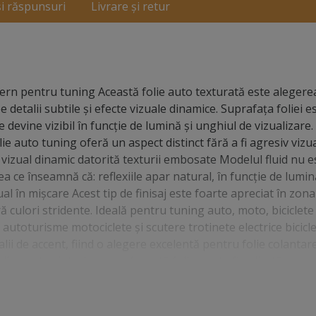
și răspunsuri
Livrare și retur
ern pentru tuning Această folie auto texturată este alegere
 detalii subtile și efecte vizuale dinamice. Suprafața foliei 
 devine vizibil în funcție de lumină și unghiul de vizualizare.
ie auto tuning oferă un aspect distinct fără a fi agresiv vizual
vizual dinamic datorită texturii embosate Modelul fluid nu e
eea ce înseamnă că: reflexiile apar natural, în funcție de lumi
în mișcare Acest tip de finisaj este foarte apreciat în zona 
culori stridente. Ideală pentru tuning auto, moto, biciclete 
: autoturisme motociclete și scutere trotinete electrice bicicl
talii de accent, fiind o alegere excelentă pentru folie colanta
folie pentru interior auto Această folie poate fi aplicată cu su
de proiect: Exterior: capotă plafon oglinzi elemente caroserie d
e panouri uși Este ideală pentru cei care doresc un interior p
entru proiecte de colantare Lățime: 75 cm Lungime: 2 metri