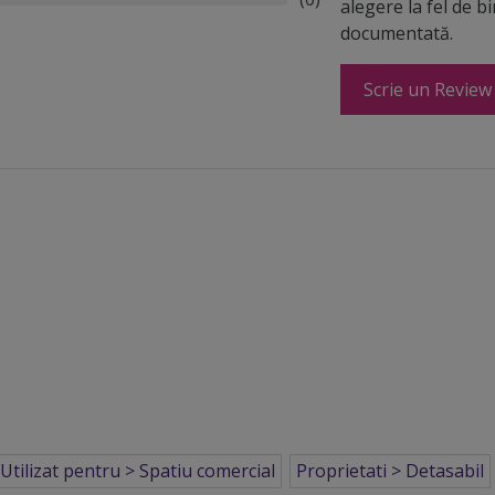
alegere la fel de b
documentată.
Scrie un Review
Utilizat pentru > Spatiu comercial
Proprietati > Detasabil