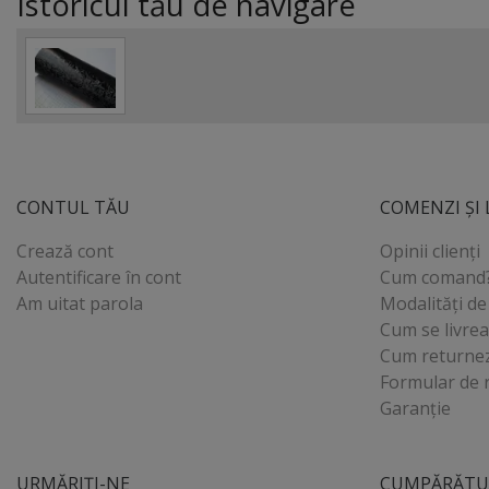
Istoricul tău de navigare
CONTUL TĂU
COMENZI ȘI 
Crează cont
Opinii clienți
Autentificare în cont
Cum comand
Am uitat parola
Modalități de
Cum se livre
Cum returne
Formular de 
Garanție
URMĂRIȚI-NE
CUMPĂRĂTUR