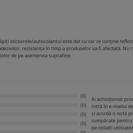
 tuning, permițând acoperirea eficientă a elementelor fără p
 unic bazat pe textură, nu pe culoare efect vizual dinamic în
terior ideală pentru tuning auto și personalizare soluție ra
ate fi aplicată pe: metal plastic suprafețe vopsite Pentru re
recomandă utilizarea unei raclete pentru zone curbate, folia 
are pentru proiecte tuning personalizare capotă sau plafon c
piți stickerele/autocolantul este dat cu var ce conține teflon,
oto sau scuter personalizare biciclete colantare trotinete e
dezivilor, rezistența în timp a produselor va fi afectată. N
ntelor de pe asemenea suprafețe.
(0)
Ai achiziționat pr
(0)
Intră în e-mailul 
și acordă o notă p
(0)
cumpărate pentru 
(0)
pe ceilalți utilizato
(0)