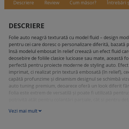
Descriere
Review
Cum măsor?
Întrebări 
DESCRIERE
Folie auto neagră texturată cu model fluid – design mod
pentru cei care doresc o personalizare diferită, bazată pe
însă modelul embosat în relief creează un efect fluid care
deosebire de foliile clasice lucioase sau mate, această fol
perfectă pentru proiecte moderne de styling auto. Efect 
imprimat, ci realizat prin textură embosată (în relief), c
capătă profunzime și dinamism designul se schimbă vizual 
auto tuning premium, deoarece oferă un look diferit fără 
Folia este extrem de versatilă și poate fi utilizată pentru
potrivită atât pentru colantări parțiale, cât și pentru de
bicicletă sau proiecte custom. Utilizare la exterior și ca 
Vezi mai mult
exterior, cât și ca folie pentru interior auto, în funcție 
tuning Interior: bord consolă centrală inserții decorativ
cu un design discret, dar premium. Dimensiune optimă p