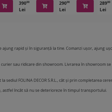
390
290
289
00
00
00
free,
bubblefree, rolă
aspect mat,
întoar
Lei
Lei
Lei
 cm x
de152x500 cm
bubblefree, rolă
rolă d
de 152x500 cm
100x2
 ajung rapid și în siguranță la tine. Comanzi ușor, ajung ușo
in curier sau ridicare din showroom. Livrarea în showroom se
la sediul FOLINA DECOR S.R.L., cât și prin completarea cereri
 astfel încât să nu se deterioreze în timpul transportului.