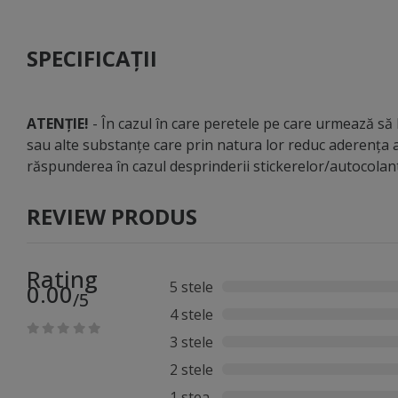
Dimensiunea este perfectă pentru aplicații de folie auto
mari de material. Avantajele foliei auto texturate design
SPECIFICAȚII
aspect premium și modern potrivită pentru exterior și in
vopsire Aplicare pe suprafețe plane sau curbate Folia po
optime: suprafața trebuie să fie curată și degresată se 
încălzită ușor pentru o adaptare perfectă Idei de utiliz
ATENȚIE!
- În cazul în care peretele pe care urmează să li
elemente decorative auto upgrade interior auto styling m
sau alte substanțe care prin natura lor reduc aderența a
răspunderea în cazul desprinderii stickerelor/autocola
REVIEW PRODUS
Rating
5 stele
0.00
/5
4 stele
3 stele
2 stele
1 stea