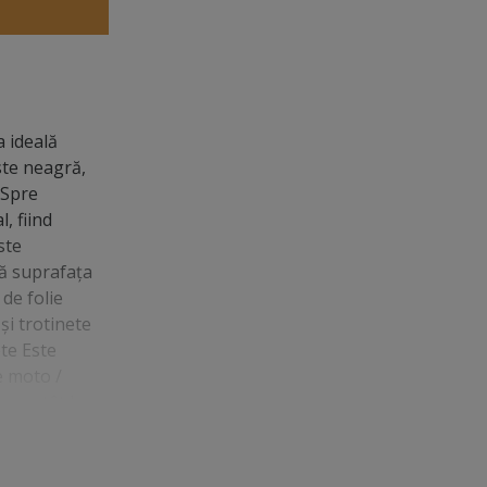
a ideală
este neagră,
 Spre
, fiind
ste
nă suprafața
de folie
și trotinete
ete Este
re moto /
cces atât la
etalii
ersonalizat,