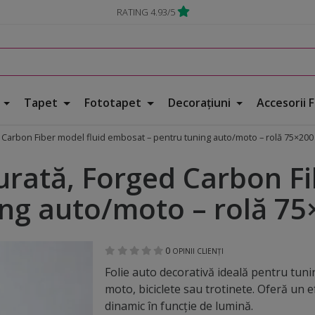
RATING 4.93/5
e
Tapet
Fototapet
Decorațiuni
Accesorii 
d Carbon Fiber model fluid embosat – pentru tuning auto/moto – rolă 75×200
urată, Forged Carbon Fi
ng auto/moto – rolă 7
0
OPINII CLIENȚI
Folie auto decorativă ideală pentru tuni
moto, biciclete sau trotinete. Oferă un e
dinamic în funcție de lumină.