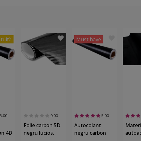
atuită
Must have
5.00
0.00
5.00
Folie carbon 5D
Autocolant
Materi
on 4D
negru lucios,
negru carbon
autoad
ect
material
4D, Folina,
imitaţi