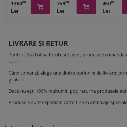
1360
759
450
00
00
00
bubblefree, rolă
bubblefree, rolă
mat, bubble
Lei
Lei
Lei
de 152 cm x 18
de 152 cm x 10
rolă de 152
metri
metri
10 metri
LIVRARE ȘI RETUR
Pentru că la Folina totul este ușor, produsele comandate
ușor.
Când comanzi, alege una dintre opțiunile de livrare: pr
gratuit.
Dacă nu ești 100% mulțumit, poți returna produsele atât 
Produsele sunt expediate către tine în ambalaje speciale,