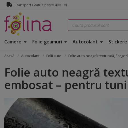
Transport Gratuit peste 400 Lei
Camere
Folie geamuri
Autocolant
Sticker
Acasă
Autocolant
Folii auto
Folie auto neagră texturată, Forge
Folie auto neagră text
embosat – pentru tuni