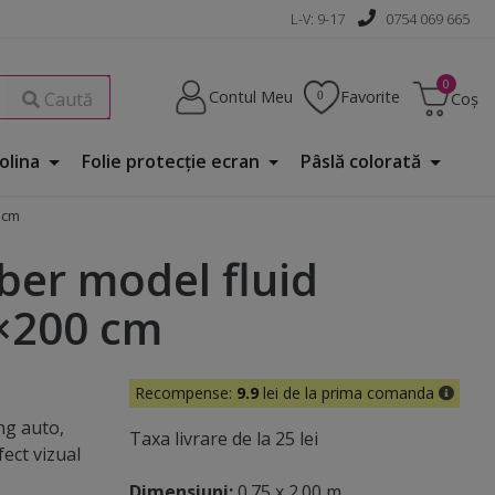
L-V: 9-17
0754 069 665
Contul Meu
Favorite
Caută
Coș
Folina
Folie protecţie ecran
Pâslă colorată
 cm
ber model fluid
5×200 cm
Recompense:
9.9
lei de la prima comanda
ng auto,
Taxa livrare de la 25 lei
fect vizual
Dimensiuni:
0.75 x 2.00 m