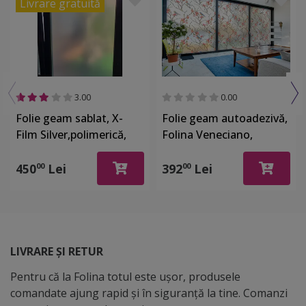
Livrare gratuită
3.00
0.00
Folie geam sablat, X-
Folie geam autoadezivă,
Film Silver,polimerică,
Folina Veneciano,
autoadezivă, textură
sablare lăptoasă cu
satinată, rolă de
imprimeu crengi înflorite
450
Lei
392
Lei
00
00
126x500 cm
și păsări, rolă de 152x200
cm, racletă inclusă
LIVRARE ȘI RETUR
Pentru că la Folina totul este ușor, produsele
comandate ajung rapid și în siguranță la tine. Comanzi