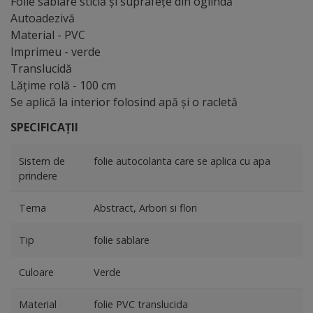
Folie sablare sticlă şi suprafeţe din oglindă
Autoadezivă
Material - PVC
Imprimeu - verde
Translucidă
Lăţime rolă - 100 cm
Se aplică la interior folosind apă şi o racletă
SPECIFICAȚII
Sistem de
folie autocolanta care se aplica cu apa
prindere
Tema
Abstract, Arbori si flori
Tip
folie sablare
Culoare
Verde
Material
folie PVC translucida