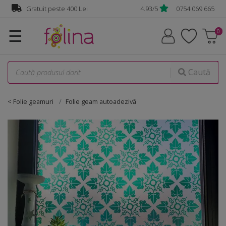
Gratuit peste 400 Lei
4.93/5
0754 069 665
☰
Caută
< Folie geamuri
Folie geam autoadezivă