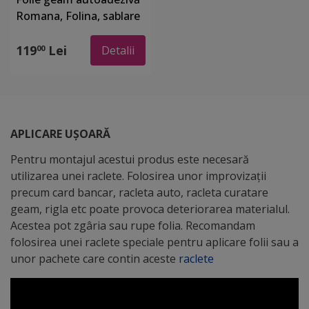
Romana, Folina, sablare
cu model geometric
portocaliu, 100 cm
119
Lei
00
Detalii
lăţime
APLICARE UȘOARĂ
Pentru montajul acestui produs este necesară
utilizarea unei raclete. Folosirea unor improvizații
precum card bancar, racleta auto, racleta curatare
geam, rigla etc poate provoca deteriorarea materialul.
Acestea pot zgâria sau rupe folia. Recomandam
folosirea unei raclete speciale pentru aplicare folii sau a
unor pachete care contin aceste
raclete