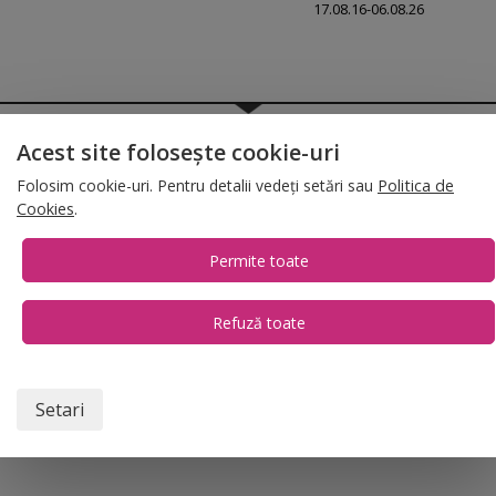
17.08.16-06.08.26
© 2026 Folina.ro | All Rights Reserved. Folina.ro |
Designed by Artvertising
Acest site folosește cookie-uri
•
Termene și condiții
•
Gestionează preferințe cookies
Folosim cookie-uri. Pentru detalii vedeți setări sau
Politica de
T:
+4 0754.069.667
Cookies
.
Permite toate
Refuză toate
1
Setari