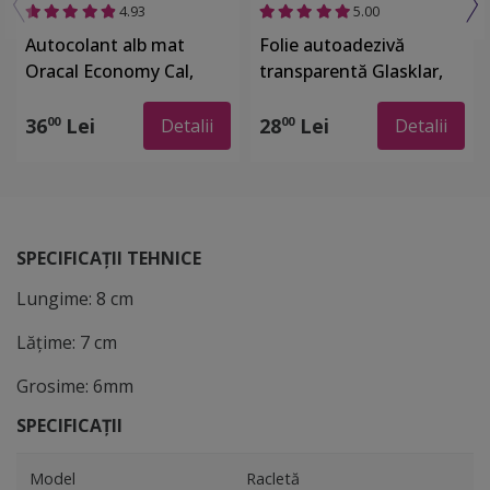
4.93
5.00
Autocolant alb mat
Folie autoadezivă
Oracal Economy Cal,
transparentă Glasklar,
White 641M010, lățime
aspect lucios, 50 cm
100 cm
lăţime
36
Lei
28
Lei
00
00
Detalii
Detalii
SPECIFICAȚII TEHNICE
Lungime: 8 cm
Lățime: 7 cm
Grosime: 6mm
SPECIFICAȚII
Model
Racletă