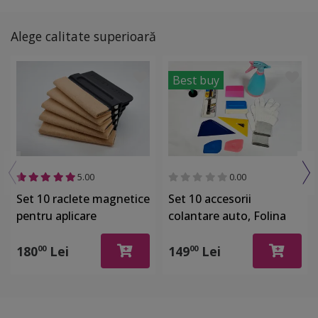
Alege calitate superioară
Best buy
5.00
0.00
Set 10 raclete magnetice
Set 10 accesorii
pentru aplicare
colantare auto, Folina
autocolant la colantare
SET112
auto
180
Lei
149
Lei
00
00