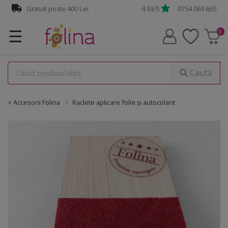
Gratuit peste 400 Lei
4.93/5
0754 069 665
☰
Caută
< Accesorii Folina
Raclete aplicare folie şi autocolant