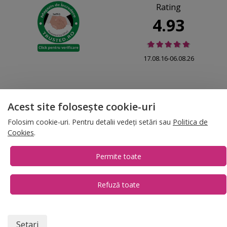
Rating
4.93
17.08.16-06.08.26
Acest site folosește cookie-uri
© 2026 Folina.ro | All Rights Reserved. Folina.ro |
Designed by Artvertising
Folosim cookie-uri. Pentru detalii vedeți setări sau
Politica de
•
Termene și condiții
•
Gestionează preferințe cookies
Cookies
.
T:
+4 0754.069.667
Permite toate
Refuză toate
1
Setari