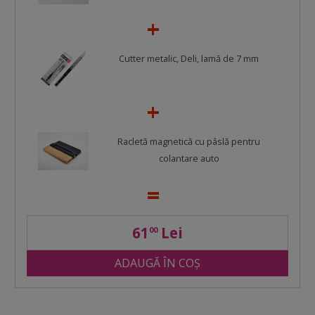
Cutter metalic, Deli, lamă de 7 mm
Racletă magnetică cu pâslă pentru
colantare auto
61
Lei
00
ADAUGĂ ÎN COȘ