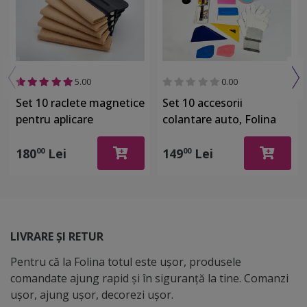
5.00
0.00
Set 10 raclete magnetice
Set 10 accesorii
pentru aplicare
colantare auto, Folina
autocolant la colantare
SET112
auto
180
Lei
149
Lei
00
00
LIVRARE ȘI RETUR
Pentru că la Folina totul este ușor, produsele
comandate ajung rapid și în siguranță la tine. Comanzi
ușor, ajung ușor, decorezi ușor.