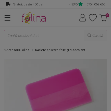
Gratuit peste 400 Lei
4.93/5
0754 069 665
☰
Caută
< Accesorii Folina
Raclete aplicare folie şi autocolant