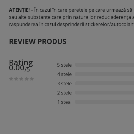
ATENȚIE!
- În cazul în care peretele pe care urmează să li
sau alte substanțe care prin natura lor reduc aderența a
răspunderea în cazul desprinderii stickerelor/autocola
REVIEW PRODUS
Rating
5 stele
0.00
/5
4 stele
3 stele
2 stele
1 stea