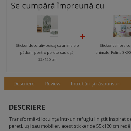
Se cumpără împreună cu
Sticker decorativ peisaj cu animalele
Sticker camera cop
pădurii, pentru perete sau uşă,
animale, Folina SK90
55x120 cm
Descriere
Review
Întrebări și răspunsuri
DESCRIERE
Transformă-ți locuința într-un refugiu liniștit inspirat d
pereți, uși sau mobilier, acest sticker de 55x120 cm redă 