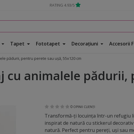
RATING 4.93/5
e
Tapet
Fototapet
Decorațiuni
Accesorii 
lele pădurii, pentru perete sau uşă, 55x120 cm
aj cu animalele pădurii,
0
OPINII CLIENȚI
Transformă-ți locuința într-un refugiu li
inspirat de natură cu stickerul decorativ
natură. Perfect pentru pereți, uși sau mo