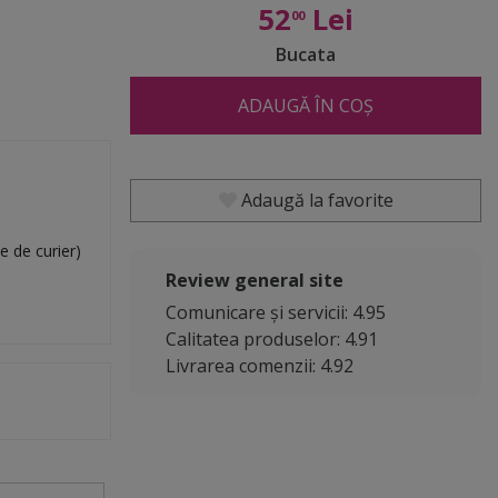
52
Lei
00
Bucata
ADAUGĂ ÎN COȘ
Adaugă la favorite
e de curier)
Review general site
Comunicare și servicii: 4.95
Calitatea produselor: 4.91
Livrarea comenzii: 4.92