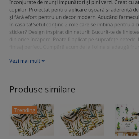
înconjurate de munți impunători și pini verzi. Creat cu a
copiilor. Proiectat pentru aplicare ușoară și aderență de
și fără efort pentru un decor modern. Aducând farmecul v
în casa ta! Setul conţine 2 role care se îmbină pentru a c
sticker? Design inspirat din natură: Bucură-te de liniștea
din orice încăpere. Poate fi aplicat pe suprafeţe netede.
finisaj perfect. Cumpără acum de la Folina și adaugă frum
Vezi mai mult
Produse similare
Trending