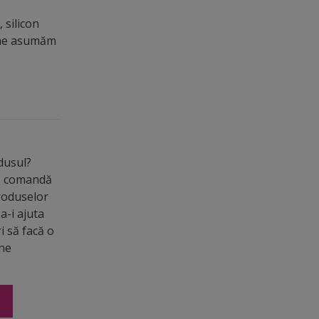
 silicon
u ne asumăm
odusul?
de comandă
roduselor
a-i ajuta
ri să facă o
ine