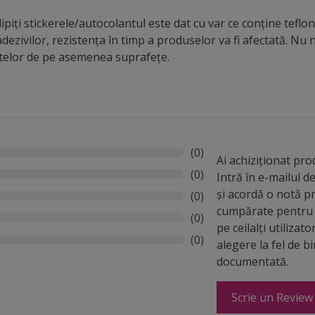
piți stickerele/autocolantul este dat cu var ce conține teflon,
dezivilor, rezistența în timp a produselor va fi afectată. N
ntelor de pe asemenea suprafețe.
(0)
Ai achiziționat pr
(0)
Intră în e-mailul 
și acordă o notă p
(0)
cumpărate pentru 
(0)
pe ceilalți utilizato
(0)
alegere la fel de b
documentată.
Scrie un Review