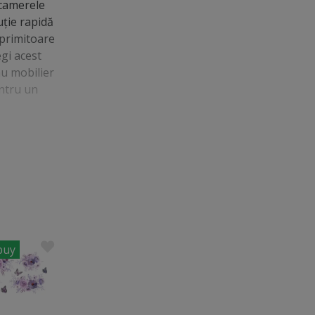
 camerele
uție rapidă
 primitoare
egi acest
au mobilier
entru un
buy