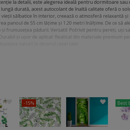
tenție la detalii, este alegerea ideală pentru dormitoare sau
 lungă durată, acest autocolant de înaltă calitate oferă o sol
ieții sălbatice în interior, creează o atmosferă relaxantă și
rea panoul de 55 cm lăţime şi 1.20 metri înălţime. De ce să al
 și frumusețea pădurii. Versatil: Potrivit pentru pereți, uși s
 Durabil și ușor de aplicat: Realizat din materiale premium p
usețea naturii în decorul casei tale!
-15%
Best 