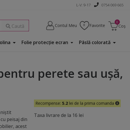
L-V: 9-17
0754 069 665
Contul Meu
Favorite
Caută
Coș
Folina
Folie protecţie ecran
Pâslă colorată
 pentru perete sau uşă,
Recompense:
5.2
lei de la prima comanda
niștit
Taxa livrare de la 16 lei
 cu peisaj din
bilier, acest