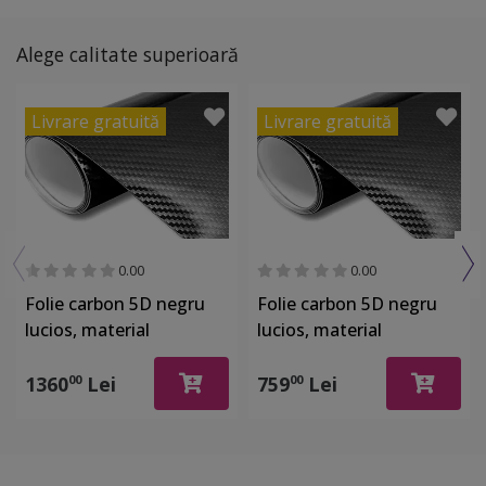
Alege calitate superioară
Livrare gratuită
Livrare gratuită
0.00
0.00
Folie carbon 5D negru
Folie carbon 5D negru
lucios, material
lucios, material
bubblefree, rolă de 152
bubblefree, rolă de 152
cm x 18 metri
cm x 10 metri
1360
Lei
759
Lei
00
00