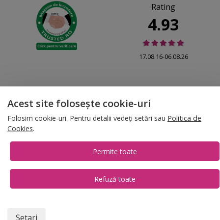
Rating
4.93
17.08.16-06.08.26
Acest site folosește cookie-uri
© 2026 Folina.ro | All Rights Reserved. Folina.ro |
Designed by Artvertising
Folosim cookie-uri. Pentru detalii vedeți setări sau
Politica de
•
Termene și condiții
•
Gestionează preferințe cookies
Cookies
.
T:
+4 0754.069.667
Permite toate
Refuză toate
1
Setari