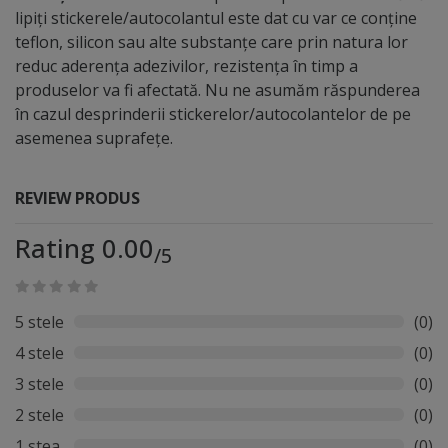
acordul de design de la dumneavoastră.
lipiți stickerele/autocolantul este dat cu var ce conține
teflon, silicon sau alte substanțe care prin natura lor
reduc aderența adezivilor, rezistența în timp a
produselor va fi afectată. Nu ne asumăm răspunderea
în cazul desprinderii stickerelor/autocolantelor de pe
asemenea suprafețe.
REVIEW PRODUS
Rating 0.00
/5
5 stele
(0)
4 stele
(0)
3 stele
(0)
2 stele
(0)
1 stea
(0)