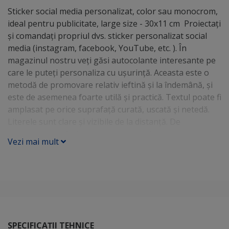
Sticker social media personalizat, color sau monocrom,
ideal pentru publicitate, large size - 30x11 cm Proiectați
și comandați propriul dvs. sticker personalizat social
media (instagram, facebook, YouTube, etc. ). În
magazinul nostru veți găsi autocolante interesante pe
care le puteți personaliza cu ușurință. Aceasta este o
metodă de promovare relativ ieftină și la îndemână, și
este de asemenea foarte utilă și practică. Textul poate fi
amplasat pe orice suprafață curată, uscată și netedă.
Literele sunt clare și vizibile de la distanță. De
asemenea vă oferim o gamă variată de culori din care
Vezi mai mult
să alegeți (chiar și material reflectorizant). Autocolantul
nu trebuie lipit la temperaturi sub 7 grade Celsius.
Cum să încurajezi oamenii să viziteze profilul tău de
social media? Stickerele noastre vor fi de mare ajutor în
acest sens. Pur și simplu plasați-le într-un loc vizibil,
astfel încât să atragă imediat atenția trecătorilor.
Autocolantele noastre au o grafică atractivă și estetică
SPECIFICAȚII TEHNICE