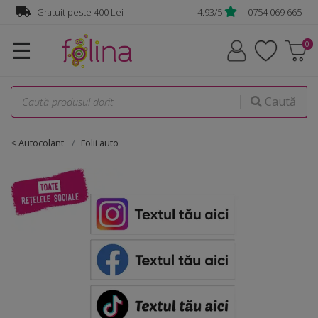
Gratuit peste 400 Lei
4.93/5
0754 069 665
☰
Caută
< Autocolant
Folii auto