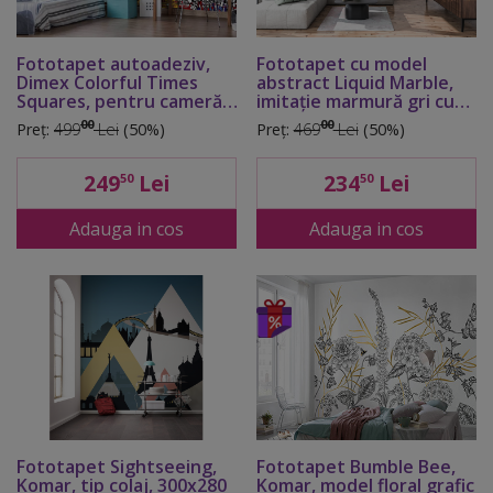
Fototapet autoadeziv,
Fototapet cu model
Dimex Colorful Times
abstract Liquid Marble,
Squares, pentru cameră
imitaţie marmură gri cu
tineret, 375x250 cm
detalii bej aurii,
00
00
Preț:
499
Lei
(50%)
Preț:
469
Lei
(50%)
368x254cm
249
Lei
234
Lei
50
50
Adauga in cos
Adauga in cos
Fototapet Sightseeing,
Fototapet Bumble Bee,
Komar, tip colaj, 300x280
Komar, model floral grafic