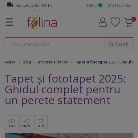
Gratuit peste 400 Lei
4.93/5
0754 069 665
☰
Caută
Acasă
Blog
Inspirație decor
Tapet și fototapet 2025: Ghidul c
Tapet și fototapet 2025:
Ghidul complet pentru
un perete statement
1413
SHARE
0.00