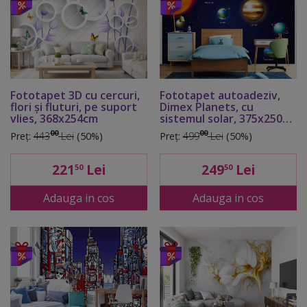
Fototapet 3D cu cercuri,
Fototapet autoadeziv,
flori şi fluturi, pe suport
Dimex Planets, cu
vlies, 368x254cm
sistemul solar, 375x250
cm
00
00
Preț:
443
Lei
(50%)
Preț:
499
Lei
(50%)
221
Lei
249
Lei
50
50
Adauga in cos
Adauga in cos