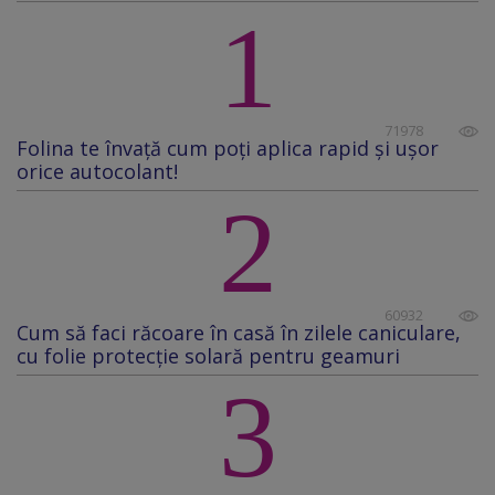
1
71978
Folina te învață cum poți aplica rapid și ușor
orice autocolant!
2
60932
Cum să faci răcoare în casă în zilele caniculare,
cu folie protecţie solară pentru geamuri
3