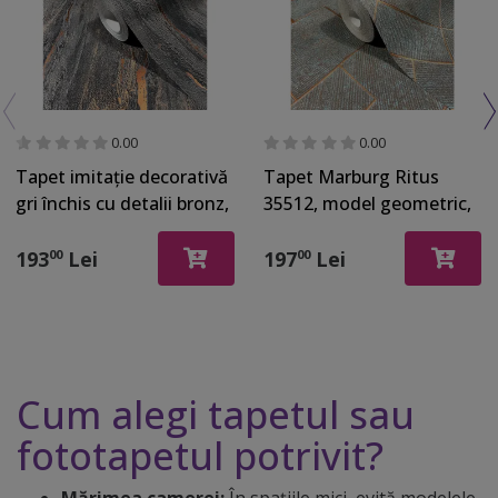
0.00
0.00
Tapet imitaţie decorativă
Tapet Marburg Ritus
gri închis cu detalii bronz,
35512, model geometric,
Marburg City Romance
aspect sidefat, vlies, rolă
35156, 0.53x10 metri
de 0.53x10 metri
193
Lei
197
Lei
00
00
Cum alegi tapetul sau
fototapetul potrivit?
Mărimea camerei:
În spațiile mici, evită modelele