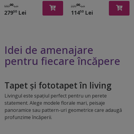
câmp de lavandă,
368x254 cm
00
00
559
Lei
229
Lei
400x260 cm
279
Lei
114
Lei
50
50
Idei de amenajare
pentru fiecare încăpere
Tapet și fototapet în living
Livingul este spațiul perfect pentru un perete
statement. Alege modele florale mari, peisaje
panoramice sau pattern-uri geometrice care adaugă
profunzime încăperii.