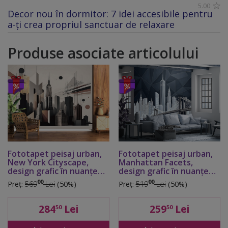
5.00
Decor nou în dormitor: 7 idei accesibile pentru
a-ți crea propriul sanctuar de relaxare
Produse asociate articolului
Fototapet peisaj urban,
Fototapet peisaj urban,
New York Cityscape,
Manhattan Facets,
design grafic în nuanțe
design grafic în nuanțe
de maro, 416x254 cm
de gri, vlies, 400x260 cm
00
00
Preț:
569
Lei
(50%)
Preț:
519
Lei
(50%)
284
Lei
259
Lei
50
50