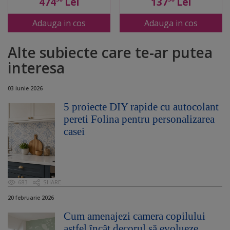
474
Lei
137
Lei
Adauga in cos
Adauga in cos
Alte subiecte care te-ar putea
interesa
03 iunie 2026
5 proiecte DIY rapide cu autocolant
pereti Folina pentru personalizarea
casei
683
SHARE
20 februarie 2026
Cum amenajezi camera copilului
astfel încât decorul să evolueze