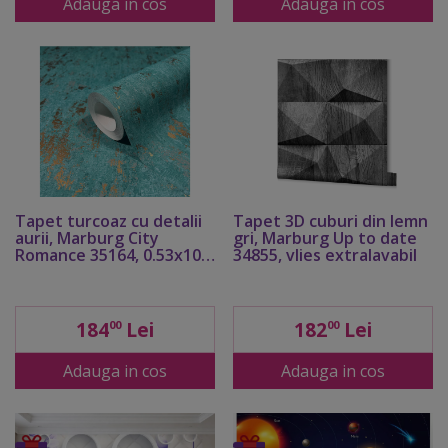
Adauga in cos
Adauga in cos
Tapet turcoaz cu detalii
Tapet 3D cuburi din lemn
aurii, Marburg City
gri, Marburg Up to date
Romance 35164, 0.53x10
34855, vlies extralavabil
metri
184
Lei
182
Lei
00
00
Adauga in cos
Adauga in cos