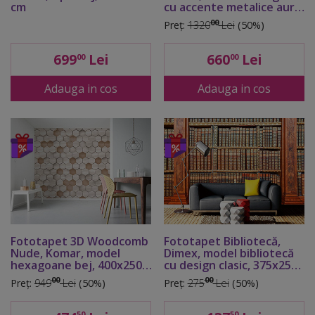
cm
cu accente metalice aurii,
400x280 cm
00
Preț:
1320
Lei
(50%)
699
Lei
660
Lei
00
00
Adauga in cos
Adauga in cos
Fototapet 3D Woodcomb
Fototapet Bibliotecă,
Nude, Komar, model
Dimex, model bibliotecă
hexagoane bej, 400x250
cu design clasic, 375x250
cm
cm
00
00
Preț:
949
Lei
(50%)
Preț:
275
Lei
(50%)
50
50