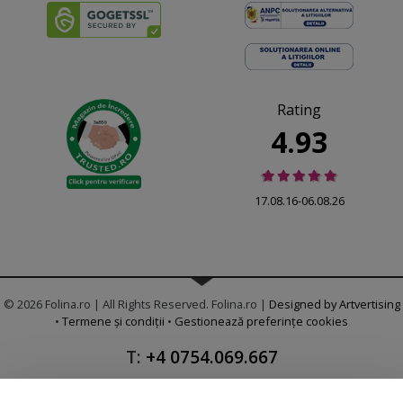
Rating
4.93
17.08.16-06.08.26
© 2026 Folina.ro | All Rights Reserved. Folina.ro |
Designed by Artvertising
•
Termene și condiții
•
Gestionează preferințe cookies
T:
+4 0754.069.667